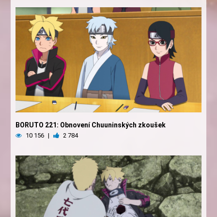
BORUTO 221: Obnovení Chuuninských zkoušek
10 156
|
2 784