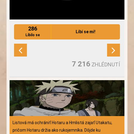
286
Líbí se mi!
Líbilo se
7 216
ZHLÉDNUTÍ
Listová má ochrániť Hotaru a Hmlistá zajať Utakatu,
pričom Hotaru držia ako rukojemníka. Dôjde ku