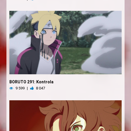
BORUTO 291: Kontrola
9 599
|
8 047