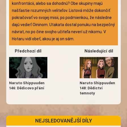
konfrontácii, alebo sa dohodnú? Obe skupiny majú
našťastie rozumných veliteľov. Listová môže dokončiť
pokračovať vo svojej misii, po podmienkou, že následne
dajú vedieť Oininom. Utakata dostal ponuku na bezpečný
návrat, no po čine svojho učiteľa neverí už nikomu. V
Hotaru vidí obeť, akou je aj on sám.
Předchozí díl
Následující díl
Naruto Shippuuden
Naruto Shippuuden
148: Dědictví
146: Dědicovo přání
temnoty
NEJSLEDOVANĚJŠÍ DÍLY