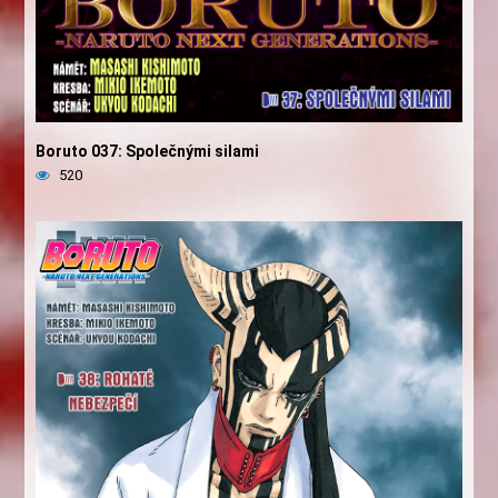
Boruto 037: Společnými silami
520