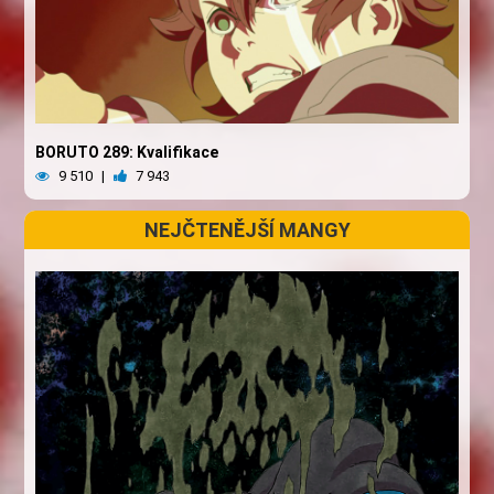
BORUTO 289: Kvalifikace
9 510
|
7 943
NEJČTENĚJŠÍ MANGY