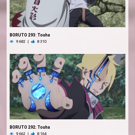
BORUTO 293: Touha
9 682
|
8 310
BORUTO 292: Touha
9 662
|
8 164