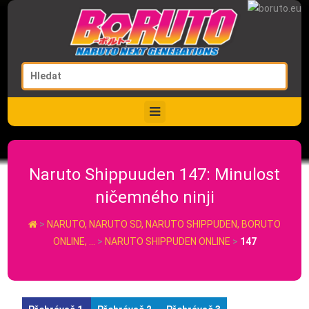
Naruto Shippuuden 147: Minulost
ničemného ninji
>
NARUTO, NARUTO SD, NARUTO SHIPPUDEN, BORUTO
ONLINE, …
>
NARUTO SHIPPUDEN ONLINE
>
147