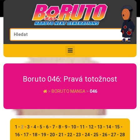
Boruto 046: Pravá totožnost
>
BORUTO MANGA
>
046
1 -
2
-
3 -
4 -
5 -
6 -
7 -
8 -
9 -
10 -
11 -
12 -
13 -
14 -
15 -
16 -
17 -
18 -
19 -
20 -
21 -
22 -
23 -
24 -
25 -
26 -
27 -
28