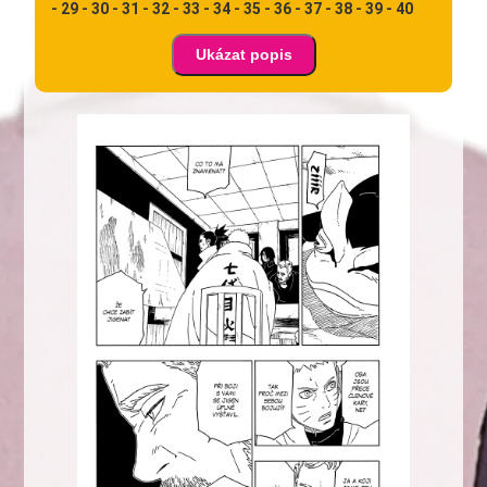
-
29 -
30 -
31 -
32 -
33 -
34 -
35 -
36 -
37 -
38 -
39 -
40
Ukázat popis